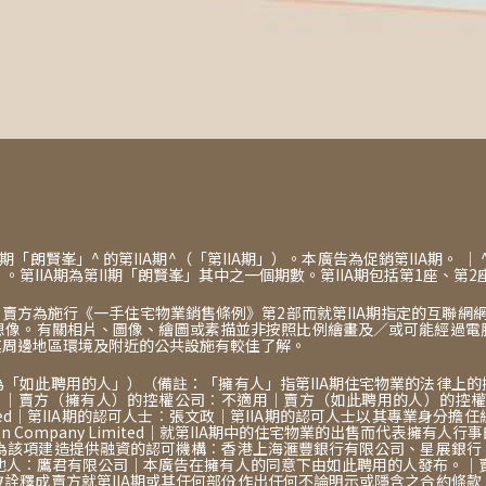
賢峯」^ 的第IIA期^（「第IIA期」）。本廣告為促銷第IIA期。 ｜
。第IIA期為第II期「朗賢峯」其中之一個期數。第IIA期包括第1座、第2
施行《一手住宅物業銷售條例》第2部而就第IIA期指定的互聯網網站的網址：w
想像。有關相片、圖像、繪圖或素描並非按照比例繪畫及／或可能經過電
其周邊地區環境及附近的公共設施有較佳了解。
「如此聘用的人」）（備註：「擁有人」指第IIA期住宅物業的法律上
賣方（擁有人）的控權公司︰不適用｜賣方（如此聘用的人）的控權公司︰鷹君集
Enterprises Limited｜第IIA期的認可人士︰張文政｜第IIA期的認
struction Company Limited｜就第IIA期中的住宅物業的出
諾為該項建造提供融資的認可機構︰香港上海滙豐銀行有限公司、星展銀
何其他人︰鷹君有限公司｜本廣告在擁有人的同意下由如此聘用的人發布。｜
詮釋成賣方就第IIA期或其任何部份作出任何不論明示或隱含之合約條