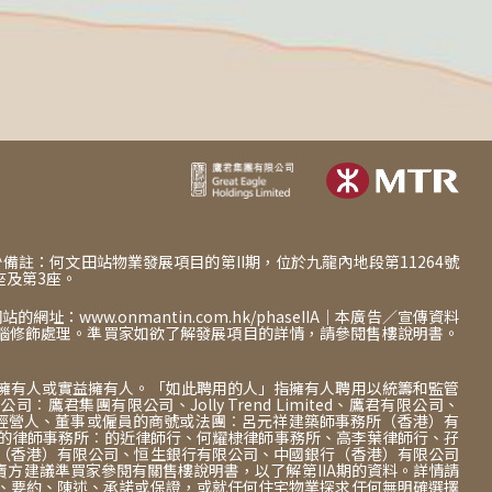
 ^備註：何文田站物業發展項目的第II期，位於九龍內地段第11264號
座及第3座。
ww.onmantin.com.hk/phaseIIA｜本廣告／宣傳資料
腦修飾處理。準買家如欲了解發展項目的詳情，請參閱售樓說明書。
的擁有人或實益擁有人。「如此聘用的人」指擁有人聘用以統籌和監管
團有限公司、Jolly Trend Limited、鷹君有限公司、
可人士以其專業身分擔任經營人、董事或僱員的商號或法團︰呂元祥建築師事務所（香港）有
售而代表擁有人行事的律師事務所︰的近律師行、何耀棣律師事務所、高李葉律師行、孖
行（香港）有限公司、恒生銀行有限公司、中國銀行（香港）有限公司
賣方建議準買家參閱有關售樓說明書，以了解第IIA期的資料。詳情請
款、要約、陳述、承諾或保證，或就任何住宅物業探求任何無明確選擇