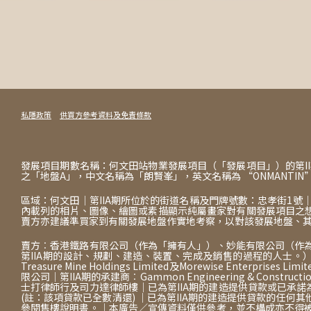
私隱政策
供買方參考資料及免責條款
發展項目期數名稱：何文田站物業發展項目（「發展項目」）的第II期「朗
之「地盤A」，中文名稱為「朗賢峯」，英文名稱為 “ONMANTIN”
區域：何文田｜第IIA期所位於的街道名稱及門牌號數：忠孝街1號｜賣方為
內載列的相片、圖像、繪圖或素描顯示純屬畫家對有關發展項目之
賣方亦建議準買家到有關發展地盤作實地考察，以對該發展地盤、
賣方︰香港鐵路有限公司（作為「擁有人」）、妙能有限公司（作為
第IIA期的設計、規劃、建造、裝置、完成及銷售的過程的人士。）｜
Treasure Mine Holdings Limited及Morewise 
限公司｜第IIA期的承建商︰Gammon Engineering & Con
士打律師行及司力達律師樓｜已為第IIA期的建造提供貸款或已承
(註：該項貸款已全數清還) ｜已為第IIA期的建造提供貸款的任
參閱售樓說明書。｜本廣告／宣傳資料僅供參考，並不構成亦不得被