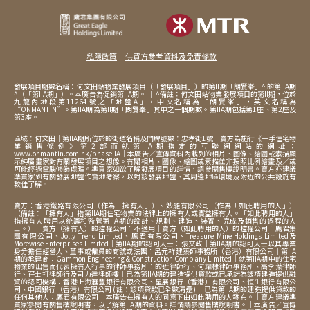
私隱政策
供買方參考資料及免責條款
發展項目期數名稱：何文田站物業發展項目（「發展項目」）的第II期「朗賢峯」^ 的第IIA期
^（「第IIA期」）。本廣告為促銷第IIA期。 ｜ ^備註：何文田站物業發展項目的第II期，位於
九龍內地段第11264號之「地盤A」，中文名稱為「朗賢峯」，英文名稱為
“ONMANTIN”。第IIA期為第II期「朗賢峯」其中之一個期數。第IIA期包括第1座、第2座及
第3座。
區域：何文田｜第IIA期所位於的街道名稱及門牌號數：忠孝街1號｜賣方為施行《一手住宅物
業銷售條例》第2部而就第IIA期指定的互聯網網站的網址：
www.onmantin.com.hk/phaseIIA｜本廣告／宣傳資料內載列的相片、圖像、繪圖或素描顯
示純屬畫家對有關發展項目之想像。有關相片、圖像、繪圖或素描並非按照比例繪畫及／或
可能經過電腦修飾處理。準買家如欲了解發展項目的詳情，請參閱售樓說明書。賣方亦建議
準買家到有關發展地盤作實地考察，以對該發展地盤、其周邊地區環境及附近的公共設施有
較佳了解。
賣方︰香港鐵路有限公司（作為「擁有人」）、妙能有限公司（作為「如此聘用的人」）
（備註：「擁有人」指第IIA期住宅物業的法律上的擁有人或實益擁有人。「如此聘用的人」
指擁有人聘用以統籌和監管第IIA期的設計、規劃、建造、裝置、完成及銷售的過程的人
士。）｜賣方（擁有人）的控權公司︰不適用｜賣方（如此聘用的人）的控權公司︰鷹君集
團有限公司、Jolly Trend Limited、鷹君有限公司、Treasure Mine Holdings Limited及
Morewise Enterprises Limited｜第IIA期的認可人士︰張文政｜第IIA期的認可人士以其專業
身分擔任經營人、董事或僱員的商號或法團︰呂元祥建築師事務所（香港）有限公司｜第IIA
期的承建商︰Gammon Engineering & Construction Company Limited｜就第IIA期中的住宅
物業的出售而代表擁有人行事的律師事務所︰的近律師行、何耀棣律師事務所、高李葉律師
行、孖士打律師行及司力達律師樓｜已為第IIA期的建造提供貸款或已承諾為該項建造提供融
資的認可機構︰香港上海滙豐銀行有限公司、星展銀行（香港）有限公司、恒生銀行有限公
司、中國銀行（香港）有限公司 (註：該項貸款已全數清還) ｜已為第IIA期的建造提供貸款的
任何其他人︰鷹君有限公司｜本廣告在擁有人的同意下由如此聘用的人發布。｜賣方建議準
買家參閱有關售樓說明書，以了解第IIA期的資料。詳情請參閱售樓說明書。｜本廣告／宣傳