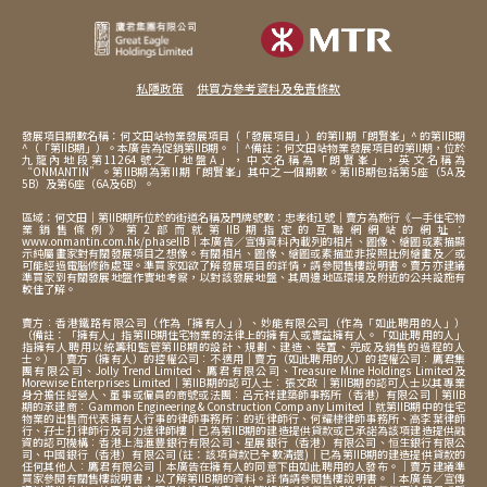
下載
2024年9月2日
價單第3B號
私隱政策
供買方參考資料及免責條款
下載
2024年9月2日
發展項目期數名稱：何文田站物業發展項目（「發展項目」）的第II期「朗賢峯」^ 的第IIB期
價單第2B號
^（「第IIB期」）。本廣告為促銷第IIB期。 ｜ ^備註：何文田站物業發展項目的第II期，位於
九龍內地段第11264號之「地盤A」，中文名稱為「朗賢峯」，英文名稱為
“ONMANTIN”。第IIB期為第II期「朗賢峯」其中之一個期數。第IIB期包括
第
5
座（
5A
及
5B
）及第
6
座（
6A
及
6B
）
。
下載
2024年9月2日
區域：何文田｜第IIB期所位於的街道名稱及門牌號數：忠孝街1號｜賣方為施行《一手住宅物
價單第1B號
業銷售條例》第2部而就第IIB期指定的互聯網網站的網址：
www.onmantin.com.hk/phaseIIB｜本廣告／宣傳資料內載列的相片、圖像、繪圖或素描顯
示純屬畫家對有關發展項目之想像。有關相片、圖像、繪圖或素描並非按照比例繪畫及／或
可能經過電腦修飾處理。準買家如欲了解發展項目的詳情，請參閱售樓說明書。賣方亦建議
準買家到有關發展地盤作實地考察，以對該發展地盤、其周邊地區環境及附近的公共設施有
下載
2024年5月14日
較佳了解。
價單第5A號
賣方︰香港鐵路有限公司（作為「擁有人」）、妙能有限公司（作為「如此聘用的人」）
（備註：「擁有人」指第IIB期住宅物業的法律上的擁有人或實益擁有人。「如此聘用的人」
指擁有人聘用以統籌和監管第IIB期的設計、規劃、建造、裝置、完成及銷售的過程的人
士。）｜賣方（擁有人）的控權公司︰不適用｜賣方（如此聘用的人）的控權公司︰鷹君集
下載
2024年5月14日
團有限公司、Jolly Trend Limited、鷹君有限公司、Treasure Mine Holdings Limited及
價單第4A號
Morewise Enterprises Limited｜第IIB期的認可人士︰張文政｜第IIB期的認可人士以其專業
身分擔任經營人、董事或僱員的商號或法團︰呂元祥建築師事務所（香港）有限公司｜第IIB
期的承建商︰Gammon Engineering & Construction Company Limited｜就第IIB期中的住宅
物業的出售而代表擁有人行事的律師事務所︰的近律師行、何耀棣律師事務所、高李葉律師
行、孖士打律師行及司力達律師樓｜已為第IIB期的建造提供貸款或已承諾為該項建造提供融
資的認可機構︰香港上海滙豐銀行有限公司、星展銀行（香港）有限公司、恒生銀行有限公
下載
2024年5月14日
司、中國銀行（香港）有限公司 (註：該項貸款已全數清還)｜已為第IIB期的建造提供貸款的
價單第3A號
任何其他人︰鷹君有限公司｜本廣告在擁有人的同意下由如此聘用的人發布。｜賣方建議準
買家參閱有關售樓說明書，以了解第IIB期的資料。詳情請參閱售樓說明書。｜本廣告／宣傳